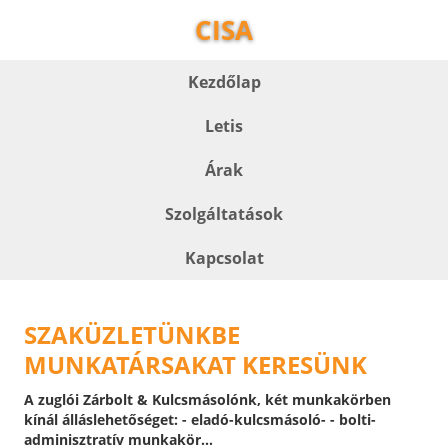
CISA
Kezdőlap
Letis
Árak
Szolgáltatások
Kapcsolat
SZAKÜZLETÜNKBE
MUNKATÁRSAKAT KERESÜNK
A zuglói Zárbolt & Kulcsmásolónk, két munkakörben
kínál álláslehetőséget: - eladó-kulcsmásoló- - bolti-
adminisztratív munkakör...