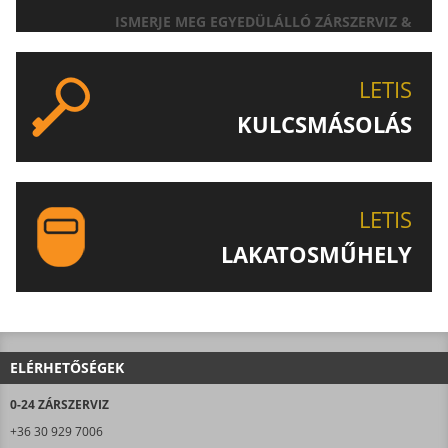
ISMERJE MEG EGYEDÜLÁLLÓ ZÁRSZERVIZ &
AJTÓNYITÁS SZOLGÁLTATÁSUNKAT!
LETIS
KULCSMÁSOLÁS
EGYEDI ÉS SPECIÁLIS KULCSOK MÁSOLÁSA, CSAK A
LETIS-NÉL!
LETIS
LAKATOSMŰHELY
AJÁNLJUK FIGYELMÉBE LAKATOSMŰHELYÜNK
TERMÉKEIT IS!
ELÉRHETŐSÉGEK
0-24 ZÁRSZERVIZ
+36 30 929 7006