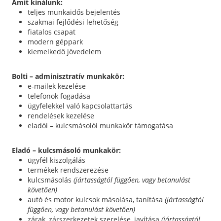
Amit kínálunk:
teljes munkaidős bejelentés
szakmai fejlődési lehetőség
fiatalos csapat
modern géppark
kiemelkedő jövedelem
Bolti – adminisztratív munkakör:
e-mailek kezelése
telefonok fogadása
ügyfelekkel való kapcsolattartás
rendelések kezelése
eladói – kulcsmásolói munkakör támogatása
Eladó – kulcsmásoló munkakör:
ügyfél kiszolgálás
termékek rendszerezése
kulcsmásolás
(jártasságtól függően, vagy betanulást
követően)
autó és motor kulcsok másolása, tanítása
(jártasságtól
függően, vagy betanulást követően)
zárak, zárszerkezetek szerelése, javítása
(jártasságtól