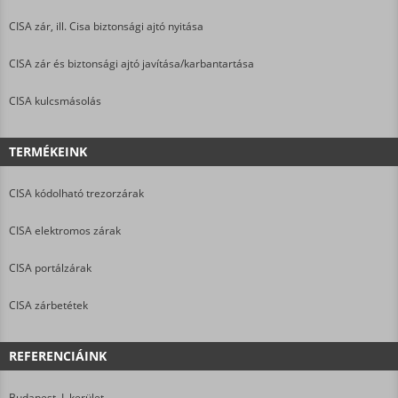
CISA zár, ill. Cisa biztonsági ajtó nyitása
CISA zár és biztonsági ajtó javítása/karbantartása
CISA kulcsmásolás
TERMÉKEINK
CISA kódolható trezorzárak
CISA elektromos zárak
CISA portálzárak
CISA zárbetétek
REFERENCIÁINK
Budapest, I. kerület