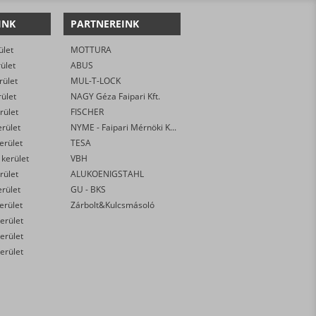
INK
PARTNEREINK
ület
MOTTURA
rület
ABUS
rület
MUL-T-LOCK
rület
NAGY Géza Faipari Kft.
rület
FISCHER
erület
NYME - Faipari Mérnöki Kar
kerület
TESA
 kerület
VBH
rület
ALUKOENIGSTAHL
erület
GU - BKS
kerület
Zárbolt&Kulcsmásoló
erület
erület
erület