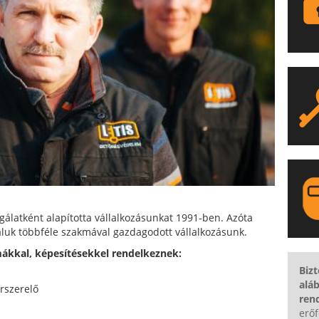
gálatként alapította vállalkozásunkat 1991-ben. Azóta
aluk többféle szakmával gazdagodott vállalkozásunk.
ákkal, képesítésekkel rendelkeznek:
LA
Biz
alá
rszerelő
ren
erő