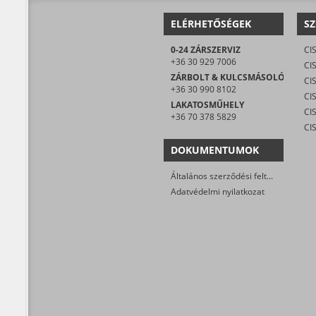
ELÉRHETŐSÉGEK
SZ
0-24 ZÁRSZERVIZ
CI
+36 30 929 7006
CIS
ZÁRBOLT & KULCSMÁSOLÓ
CI
+36 30 990 8102
LAKATOSMŰHELY
+36 70 378 5829
CI
DOKUMENTUMOK
Általános szerződési feltételek
Adatvédelmi nyilatkozat