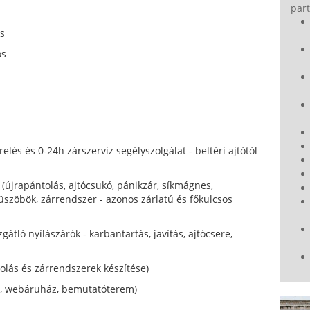
part
os
ós
relés és 0-24h zárszerviz segélyszolgálat - beltéri ajtótól
 (újrapántolás, ajtócsukó, pánikzár, síkmágnes,
üszöbök, zárrendszer - azonos zárlatú és főkulcsos
gátló nyílászárók - karbantartás, javítás, ajtócsere,
olás és zárrendszerek készítése)
t, webáruház, bemutatóterem)