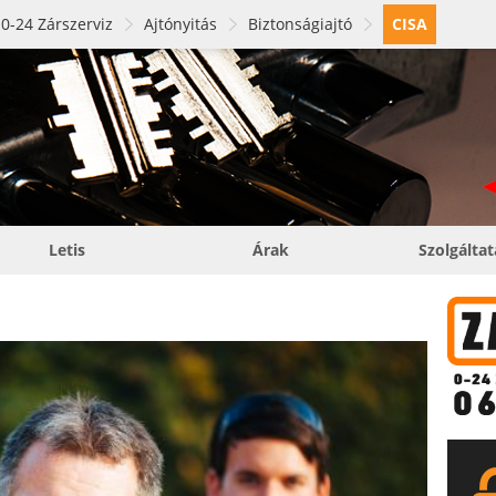
0-24 Zárszerviz
Ajtónyitás
Biztonságiajtó
CISA
Letis
Árak
Szolgálta