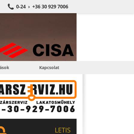
0-24 › +36 30 929 7006
tások
Kapcsolat
LETIS