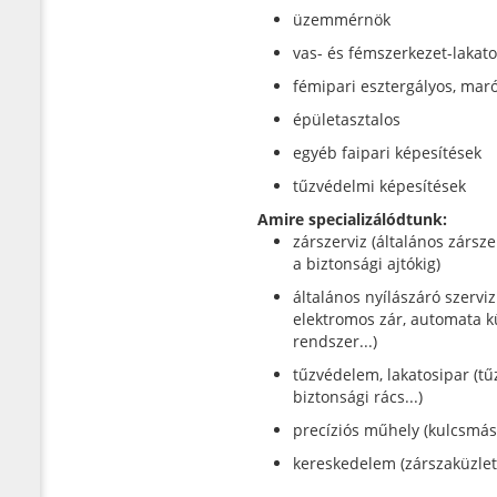
üzemmérnök
vas- és fémszerkezet-lakat
fémipari esztergályos, mar
épületasztalos
egyéb faipari képesítések
tűzvédelmi képesítések
Amire specializálódtunk:
zárszerviz (általános zársze
a biztonsági ajtókig)
általános nyílászáró szerviz
elektromos zár, automata k
rendszer...)
tűzvédelem, lakatosipar (tűz
biztonsági rács...)
precíziós műhely (kulcsmás
kereskedelem (zárszaküzle