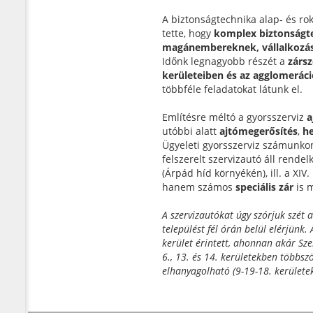
A biztonságtechnika alap- és r
tette, hogy
komplex biztonságte
magánembereknek, vállalkozás
Időnk legnagyobb részét a
zársz
kerületeiben és az agglomerác
többféle feladatokat látunk el.
Említésre méltó a gyorsszerviz
a
utóbbi alatt
ajtómegerősítés
,
he
Ügyeleti gyorsszerviz számunk
felszerelt szervizautó áll rendel
(Árpád híd környékén), ill. a XI
hanem számos
speciális zár
is m
A szervizautókat úgy szórjuk szét
települést fél órán belül elérjünk. 
kerület érintett, ahonnan akár Sze
6., 13. és 14. kerületekben többsz
elhanyagolható (9-19-18. kerületek