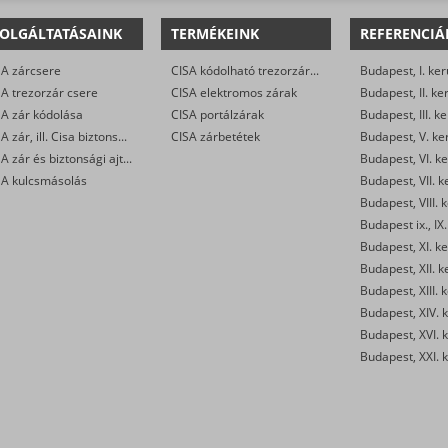
OLGÁLTATÁSAINK
TERMÉKEINK
REFERENCIÁ
SA zárcsere
CISA kódolható trezorzárak
Budapest, I. ker
A trezorzár csere
CISA elektromos zárak
Budapest, II. ke
SA zár kódolása
CISA portálzárak
Budapest, III. ke
CISA zár, ill. Cisa biztonsági ajtó nyitása
CISA zárbetétek
Budapest, V. ke
CISA zár és biztonsági ajtó javítása/karbantartása
Budapest, VI. ke
SA kulcsmásolás
Budapest, VII. k
Budapest, VIII. 
Budapest ix., IX.
Budapest, XI. ke
Budapest, XII. k
Budapest, XIII. 
Budapest, XIV. k
Budapest, XVI. k
Budapest, XXI. k