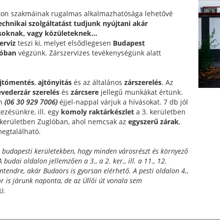
okon szakmáinak rugalmas alkalmazhatósága lehetővé
chnikai szolgáltatást tudjunk nyújtani akár
oknak, vagy közületeknek...
erviz
teszi ki, melyet elsődlegesen
Budapest
ióban
végzünk. Zárszervizes tevékenységünk alatt
jtómentés
,
ajtónyitás
és az általános
zárszerelés
. Az
vederzár szerelés
és
zárcsere
jellegű munkákat értünk.
on
(06 30 929 7006)
éjjel-nappal várjuk a hívásokat. 7 db jól
kezésünkre, ill. egy
komoly raktárkészlet
a 3. kerületben
V. kerületben Zuglóban, ahol nemcsak az
egyszerű zárak
,
egtalálható.
 a budapesti kerületekben, hogy minden városrészt és környező
A budai oldalon jellemzően a 3., a 2. ker., ill. a 11., 12.
ntendre, akár Budaörs is gyorsan elérhető. A pesti oldalon 4.,
ör is járunk naponta, de az Üllői út vonala sem
).