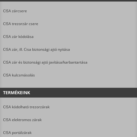
CISA zárcsere
CISA trezorzár csere
CISA zár kódolása
CISA zár, ill. Cisa biztonsági ajtó nyitása
CISA zár és biztonsági ajtó javítása/karbantartása
CISA kulcsmásolás
TERMÉKEINK
CISA kódolható trezorzárak
CISA elektromos zárak
CISA portálzárak