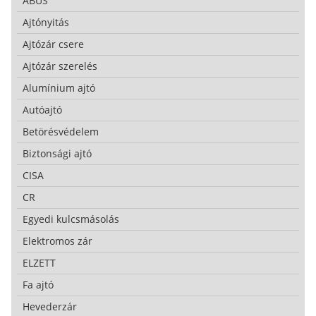
ABUS
Ajtónyitás
Ajtózár csere
Ajtózár szerelés
Alumínium ajtó
Autóajtó
Betörésvédelem
Biztonsági ajtó
CISA
CR
Egyedi kulcsmásolás
Elektromos zár
ELZETT
Fa ajtó
Hevederzár