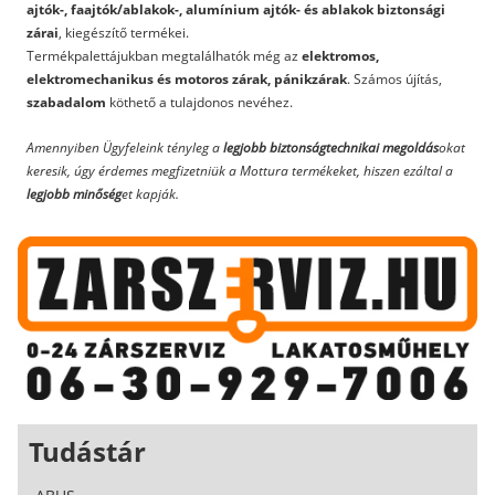
ajtók-, faajtók/ablakok-, alumínium ajtók- és ablakok biztonsági
zárai
, kiegészítő termékei.
Termékpalettájukban megtalálhatók még az
elektromos,
elektromechanikus és motoros zárak, pánikzárak
. Számos újítás,
szabadalom
köthető a tulajdonos nevéhez.
Amennyiben Ügyfeleink tényleg a
legjobb biztonságtechnikai megoldás
okat
keresik, úgy érdemes megfizetniük a Mottura termékeket, hiszen ezáltal a
legjobb minőség
et kapják.
Tudástár