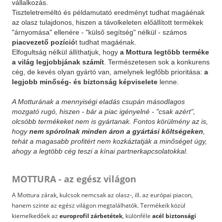
vállalkozás.
Tiszteletreméltó és példamutató eredményt tudhat magáénak
az olasz tulajdonos, hiszen a távolkeleten előállított termékek
"árnyomása" ellenére - "külső segítség" nélkül - számos
piacvezető pozíció
t tudhat magáénak.
Elfogultság nélkül állíthatjuk, hogy
a Mottura legtöbb terméke
a világ legjobbjának számít
. Természetesen sok a konkurens
cég, de kevés olyan gyártó van, amelynek legfőbb prioritása:
a
legjobb minőség- és biztonság képviselete
lenne.
A Motturának a mennyiségi eladás csupán másodlagos
mozgató rugó, hiszen - bár a piac igényelné - "csak azért",
olcsóbb termékeket nem is gyártanak. Fontos körülmény az is,
hogy
nem spórolnak minden áron a gyártási költségeken
,
tehát a magasabb profitért nem kozkáztatják a minőséget úgy,
ahogy a legtöbb cég teszi a kínai partnerkapcsolatokkal.
MOTTURA - az egész világon
A Mottura zárak, kulcsok nemcsak az olasz-, ill. az európai piacon,
hanem szinte az egész világon megtalálhatók. Termékeik közül
kiemelkedőek az
europrofil zárbetétek
, különféle
acél biztonsági