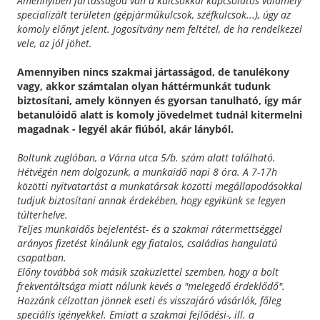
Amennyiben jártasságod van a kulcsokkal kapcsolatos valamely
specializált területen (gépjárműkulcsok, széfkulcsok...), úgy az
komoly előnyt jelent. Jogosítvány nem feltétel, de ha rendelkezel
vele, az jól jöhet.
Amennyiben nincs szakmai jártasságod, de tanulékony
vagy, akkor számtalan olyan háttérmunkát tudunk
biztosítani, amely könnyen és gyorsan tanulható, így már
betanulóidő alatt is komoly jövedelmet tudnál kitermelni
magadnak - legyél akár fiúból, akár lányból.
Boltunk zuglóban, a Várna utca 5/b. szám alatt található.
Hétvégén nem dolgozunk, a munkaidő napi 8 óra. A 7-17h
közötti nyitvatartást a munkatársak közötti megállapodásokkal
tudjuk biztosítani annak érdekében, hogy egyikünk se legyen
túlterhelve.
Teljes munkaidős bejelentést- és a szakmai rátermettséggel
arányos fizetést kinálunk egy fiatalos, családias hangulatú
csapatban.
Előny továbbá sok másik szaküzlettel szemben, hogy a bolt
frekventáltsága miatt nálunk kevés a "melegedő érdeklődő".
Hozzánk célzottan jönnek eseti és visszajáró vásárlók, főleg
speciális igényekkel. Emiatt a szakmai fejlődési-, ill. a