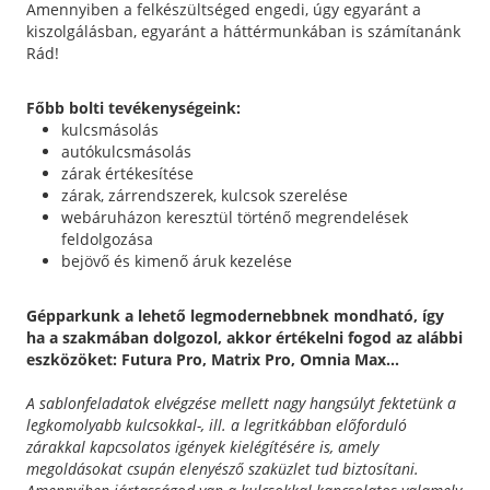
Amennyiben a felkészültséged engedi, úgy egyaránt a
kiszolgálásban, egyaránt a háttérmunkában is számítanánk
Rád!
Főbb bolti tevékenységeink:
kulcsmásolás
autókulcsmásolás
zárak értékesítése
zárak, zárrendszerek, kulcsok szerelése
webáruházon keresztül történő megrendelések
feldolgozása
bejövő és kimenő áruk kezelése
Gépparkunk a lehető legmodernebbnek mondható, így
ha a szakmában dolgozol, akkor értékelni fogod az alábbi
eszközöket: Futura Pro, Matrix Pro, Omnia Max...
A sablonfeladatok elvégzése mellett nagy hangsúlyt fektetünk a
legkomolyabb kulcsokkal-, ill. a legritkábban előforduló
zárakkal kapcsolatos igények kielégítésére is, amely
megoldásokat csupán elenyésző szaküzlet tud biztosítani.