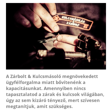
A Zárbolt & Kulcsmásoló megnövekedett
ügyfélforgalma miatt bővítenénk a
kapacitásunkat. Amennyiben nincs
tapasztalatod a zárak és kulcsok világában,
úgy az sem kizáró tényező, mert szívesen
megtanítjuk, amit szükséges.