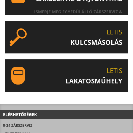
ISMERJE MEG EGYEDÜLÁLLÓ ZÁRSZERVIZ &
AJTÓNYITÁS SZOLGÁLTATÁSUNKAT!
LETIS
KULCSMÁSOLÁS
EGYEDI ÉS SPECIÁLIS KULCSOK MÁSOLÁSA, CSAK A
LETIS-NÉL!
LETIS
LAKATOSMŰHELY
AJÁNLJUK FIGYELMÉBE LAKATOSMŰHELYÜNK
TERMÉKEIT IS!
ELÉRHETŐSÉGEK
0-24 ZÁRSZERVIZ