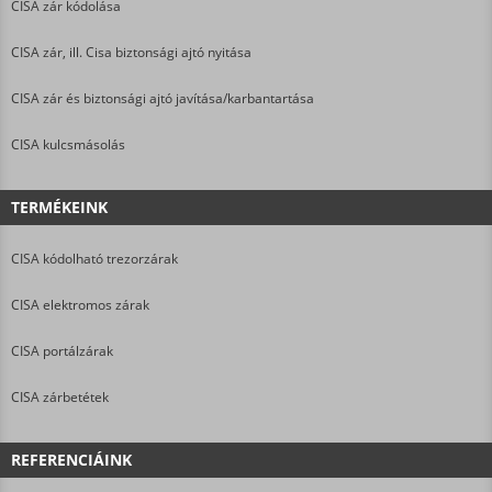
CISA zár kódolása
CISA zár, ill. Cisa biztonsági ajtó nyitása
CISA zár és biztonsági ajtó javítása/karbantartása
CISA kulcsmásolás
TERMÉKEINK
CISA kódolható trezorzárak
CISA elektromos zárak
CISA portálzárak
CISA zárbetétek
REFERENCIÁINK