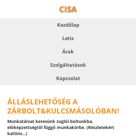
CISA
Kezdőlap
Letis
Árak
Szolgáltatások
Kapcsolat
ÁLLÁSLEHETŐSÉG A
ZÁRBOLT&KULCSMÁSOLÓBAN!
Munkatársat keresünk zuglói boltunkba,
előképzettségtől függő munkakörbe. (Részletekért
kattins...)