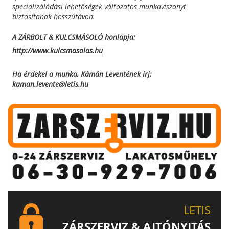
specializálódási lehetőségek változatos munkaviszonyt
biztosítanak hosszútávon.
A ZÁRBOLT & KULCSMÁSOLÓ honlapja:
http://www.kulcsmasolas.hu
Ha érdekel a munka, Kámán Leventének írj:
kaman.levente@letis.hu
LETIS
ZÁRSZERVIZ & AJTÓNYITÁS