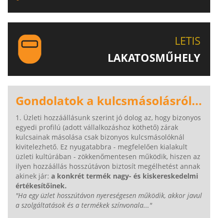
EGYEDI ÉS SPECIÁLIS KULCSOK MÁSOLÁSA, CSAK A
LETIS-NÉL!
LETIS
LAKATOSMŰHELY
AJÁNLJUK FIGYELMÉBE LAKATOSMŰHELYÜNK
TERMÉKEIT IS!
Gondolatok a kulcsmásolásról...
1. Üzleti hozzáállásunk szerint jó dolog az, hogy bizonyos
egyedi profilú (adott vállalkozáshoz köthető) zárak
kulcsainak másolása csak bizonyos kulcsmásolóknál
kivitelezhető. Ez nyugatabbra - megfelelően kialakult
üzleti kultúrában - zökkenőmentesen működik, hiszen az
ilyen hozzáállás hosszútávon biztosít megélhetést annak
akinek jár:
a konkrét termék nagy- és kiskereskedelmi
értékesítőinek.
"Ha egy üzlet hosszútávon nyereségesen működik, akkor javul
a szolgáltatások és a termékek színvonala..."