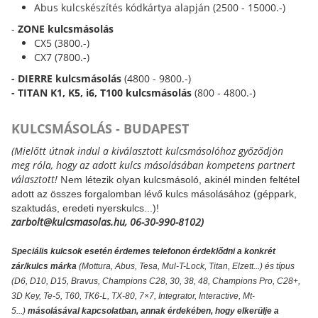
Abus kulcskészítés kódkártya alapján (2500 - 15000.-)
-
ZONE kulcsmásolás
CX5 (3800.-)
CX7 (7800.-)
- DIERRE kulcsmásolás
(4800 - 9800.-)
- TITAN K1, K5, i6, T100 kulcsmásolás
(800 - 4800.-)
KULCSMÁSOLÁS - BUDAPEST
(Mielőtt útnak indul a kiválasztott kulcsmásolóhoz győződjön
meg róla, hogy az adott kulcs másolásában kompetens partnert
választott!
N
em létezik olyan kulcsmásoló, akinél minden feltétel
adott az összes forgalomban lévő kulcs másolásához (géppark,
szaktudás, eredeti nyerskulcs...)!
zarbolt@kulcsmasolas.hu, 06-30-990-8102)
Speciális kulcsok esetén érdemes telefonon érdeklődni a konkrét
zár/kulcs márka
(Mottura, Abus, Tesa, Mul-T-Lock, Titan, Elzett...) és típus
(D6, D10, D15, Bravus, Champions C28, 30, 38, 48, Champions Pro, C28+,
3D Key, Te-5, T60, TK6-L, TX-80, 7×7, Integrator, Interactive, Mt-
5...)
másolásával kapcsolatban, annak érdekében, hogy elkerülje a