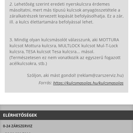
2.
Lehetőség szerint eredeti nyerskulcsra érdemes
másoltatni, mert más típusú kulcsok anyagösszetétele a
záralkatrészek tervezett kopását befolyásolhatja. Ez a zár,
ill. a kulcs élettartamára befolyással lehet.
3. Mindig olyan kulcsmásolót válasszunk, aki MOTTURA
kulcsot Mottura kulcsra, MULTLOCK kulcsot Mul-T-Lock
kulcsra, TESA kulcsot Tesa kulcsra... másol.
(Természetesen ez nem vonatkozik az egyszerű fogazott
acélkulcsokra, stb.)
Szóljon, aki mást gondol! (reklam@zarszerviz.hu)
Forrás:
https://kulcsmasolas.hu/kulcsmasolas
ELÉRHETŐSÉGEK
0-24 ZÁRSZERVIZ