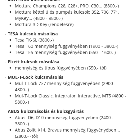
Mottura Champions C28, C28+, PRO, C30... (8800.-)
Mottura kéttollú és pumpás kulcsok: 352, 706, 771,
MyKey... (4800 - 9800.-)
Mottura 3D Key (rendelésre)
-
TESA kulcsok másolása
Tesa TK-6L (3800.-)
Tesa T60 mennyiség függvényében (1900 - 3800.-)
Tesa TE5 mennyiség függvényében (550 - 1600.-)
- Elzett kulcsok másolása
mennyiség és típus függvényében (550.- tól)
-
MUL-T-Lock kulcsmásolás
Mul-T-Lock 7×7 mennyiség függvényében (2900 -
4800.-)
Mul-T-Lock Classic, Integrator, Interactive, MT5 (4800 -
5800.-)
-
ABUS kulcsmásolás és kulcsgyártás
Abus D6, D10 mennyiség függvényében (2400 -
3800.-)
Abus Zolit, X14, Bravus mennyiség függvényében...
(2800.- -tól)