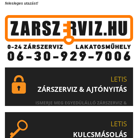
felesleges utazást!
LETIS
ZÁRSZERVIZ & AJTÓNYITÁS
ISMERJE MEG EGYEDÜLÁLLÓ ZÁRSZERVIZ &
AJTÓNYITÁS SZOLGÁLTATÁSUNKAT!
LETIS
KULCSMÁSOLÁS