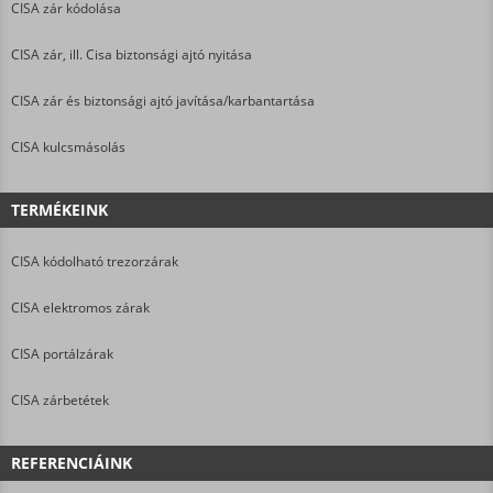
CISA zár kódolása
CISA zár, ill. Cisa biztonsági ajtó nyitása
CISA zár és biztonsági ajtó javítása/karbantartása
CISA kulcsmásolás
TERMÉKEINK
CISA kódolható trezorzárak
CISA elektromos zárak
CISA portálzárak
CISA zárbetétek
REFERENCIÁINK