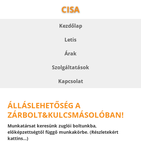
CISA
Kezdőlap
Letis
Árak
Szolgáltatások
Kapcsolat
ÁLLÁSLEHETŐSÉG A
ZÁRBOLT&KULCSMÁSOLÓBAN!
Munkatársat keresünk zuglói boltunkba,
előképzettségtől függő munkakörbe. (Részletekért
kattins...)