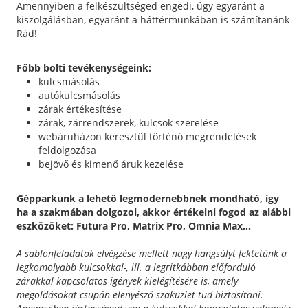
Amennyiben a felkészültséged engedi, úgy egyaránt a
kiszolgálásban, egyaránt a háttérmunkában is számítanánk
Rád!
Főbb bolti tevékenységeink:
kulcsmásolás
autókulcsmásolás
zárak értékesítése
zárak, zárrendszerek, kulcsok szerelése
webáruházon keresztül történő megrendelések
feldolgozása
bejövő és kimenő áruk kezelése
Gépparkunk a lehető legmodernebbnek mondható, így
ha a szakmában dolgozol, akkor értékelni fogod az alábbi
eszközöket: Futura Pro, Matrix Pro, Omnia Max...
A sablonfeladatok elvégzése mellett nagy hangsúlyt fektetünk a
legkomolyabb kulcsokkal-, ill. a legritkábban előforduló
zárakkal kapcsolatos igények kielégítésére is, amely
megoldásokat csupán elenyésző szaküzlet tud biztosítani.