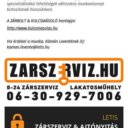
specializálódási lehetőségek változatos munkaviszonyt
biztosítanak hosszútávon.
A ZÁRBOLT & KULCSMÁSOLÓ honlapja:
http://www.kulcsmasolas.hu
Ha érdekel a munka, Kámán Leventének írj:
kaman.levente@letis.hu
LETIS
ZÁRSZERVIZ & AJTÓNYITÁS