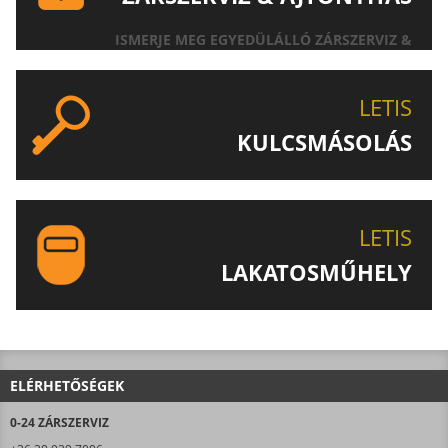
ISMERJE MEG EGYEDÜLÁLLÓ ZÁRSZERVIZ &
AJTÓNYITÁS SZOLGÁLTATÁSUNKAT!
LETIS
KULCSMÁSOLÁS
EGYEDI ÉS SPECIÁLIS KULCSOK MÁSOLÁSA, CSAK A
LETIS-NÉL!
LETIS
LAKATOSMŰHELY
AJÁNLJUK FIGYELMÉBE LAKATOSMŰHELYÜNK
TERMÉKEIT IS!
ELÉRHETŐSÉGEK
0-24 ZÁRSZERVIZ