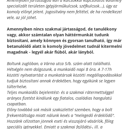
Amennyiben jártasságod van a kulcsokkal kapcsolatos valamely
specializált területen (gépjárműkulcsok, széfkulcsok...), úgy az
komoly előnyt jelent. Jogosítvány nem feltétel, de ha rendelkezel
vele, az jól jöhet.
Amennyiben nincs szakmai jártasságod, de tanulékony
vagy, akkor számtalan olyan háttérmunkát tudunk
biztosítani, amely könnyen és gyorsan tanulható, így már
betanulóidő alatt is komoly jövedelmet tudnál kitermelni
magadnak - legyél akár fiúból, akár lányból.
Boltunk zuglóban, a Várna utca 5/b. szám alatt található.
Hétvégén nem dolgozunk, a munkaidő napi 8 óra. A 7-17h
közötti nyitvatartást a munkatársak közötti megállapodásokkal
tudjuk biztosítani annak érdekében, hogy egyikünk se legyen
túlterhelve.
Teljes munkaidős bejelentést- és a szakmai rátermettséggel
arányos fizetést kinálunk egy fiatalos, családias hangulatú
csapatban.
Előny továbbá sok másik szaküzlettel szemben, hogy a bolt
frekventáltsága miatt nálunk kevés a "melegedő érdeklődő".
Hozzánk célzottan jönnek eseti és visszajáró vásárlók, főleg
speciális igényekkel. Emiatt a szakmai fejlődési-, ill. a