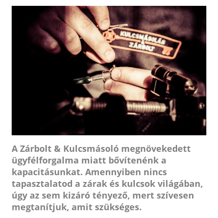
A Zárbolt & Kulcsmásoló megnövekedett
ügyfélforgalma miatt bővítenénk a
kapacitásunkat. Amennyiben nincs
tapasztalatod a zárak és kulcsok világában,
úgy az sem kizáró tényező, mert szívesen
megtanítjuk, amit szükséges.