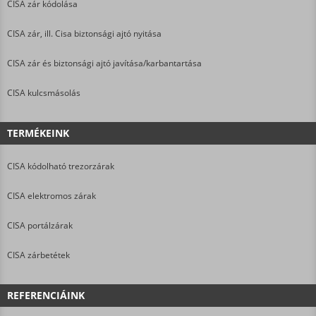
CISA zár kódolása
CISA zár, ill. Cisa biztonsági ajtó nyitása
CISA zár és biztonsági ajtó javítása/karbantartása
CISA kulcsmásolás
TERMÉKEINK
CISA kódolható trezorzárak
CISA elektromos zárak
CISA portálzárak
CISA zárbetétek
REFERENCIÁINK