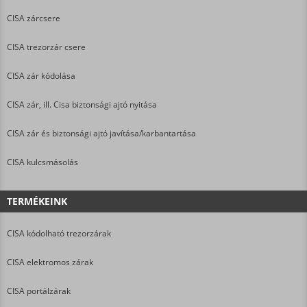
CISA zárcsere
CISA trezorzár csere
CISA zár kódolása
CISA zár, ill. Cisa biztonsági ajtó nyitása
CISA zár és biztonsági ajtó javítása/karbantartása
CISA kulcsmásolás
TERMÉKEINK
CISA kódolható trezorzárak
CISA elektromos zárak
CISA portálzárak