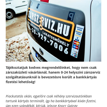
Tájékoztatjuk kedves megrendelőinket, hogy nem csak
zárszaküzleti vásárlásnál, hanem 0-24 helyszíni zárszerviz
szolgáltatásunknál is bevezetésre került a bankkártyás
fizetési lehetőség!
Piackutatás okán, egyelőre csak néhány szervizautónkban
tartunk kártyás terminált, így ha bankkártyával kíván fizetni,
úgy ezen szándékát, kérjük, jelezze Knorr György