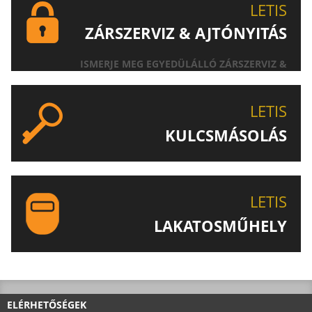
LETIS
ZÁRSZERVIZ & AJTÓNYITÁS
ISMERJE MEG EGYEDÜLÁLLÓ ZÁRSZERVIZ &
AJTÓNYITÁS SZOLGÁLTATÁSUNKAT!
LETIS
KULCSMÁSOLÁS
EGYEDI ÉS SPECIÁLIS KULCSOK MÁSOLÁSA, CSAK A
LETIS-NÉL!
LETIS
LAKATOSMŰHELY
AJÁNLJUK FIGYELMÉBE LAKATOSMŰHELYÜNK
TERMÉKEIT IS!
ELÉRHETŐSÉGEK