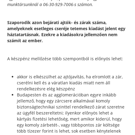
munktársunknál a 06-30-929-7006-s számon.
Szaporodik azon bejárati ajtók- és zárak száma,
amelyeknek esetleges cseréje tetemes kiadást jelent egy
háztatartásnak. Ezekre a kiadásokra jellemzően nem
számít az ember.
A készpénz mellőzése több szempontból is előnyös lehet:
akkor is elkészülhet az ajtójavítás, ha elromlott a zár,
cserélni kell és a váratlan kiadás miatt nem áll
rendelkezésre elég készpénz
Budapesten és az agglomerációban egyre inkább
jellemző, hogy egy zárcsere alkalmával komoly
biztonságtechnikai szinttel rendelkező zárat szeretne
az ügyfél beszereltetni; ilyenkor előnyös lehet a
kártyás fizetési lehetőség, mert amikor kiderül, hogy
egy komoly zárbetét-, vagy többpontos zár költsége
több tízezer forint is lehet, sok esetben kénytelenek