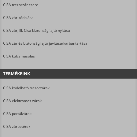
CISA trezorzár csere
CISA zár kódolása
CISA zár, ill. Cisa biztonsági ajtó nyitása
CISA zár és biztonsági ajtó javítása/karbantartása
CISA kulcsmásolás
TERMÉKEINK
CISA kódolható trezorzárak
CISA elektromos zárak
CISA portálzárak
CISA zárbetétek