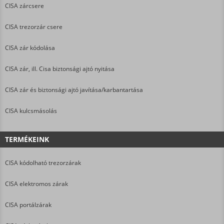
CISA zárcsere
CISA trezorzár csere
CISA zár kódolása
CISA zár, ill. Cisa biztonsági ajtó nyitása
CISA zár és biztonsági ajtó javítása/karbantartása
CISA kulcsmásolás
TERMÉKEINK
CISA kódolható trezorzárak
CISA elektromos zárak
CISA portálzárak