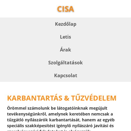
CISA
Kezdőlap
Letis
Árak
Szolgáltatások
Kapcsolat
KARBANTARTÁS & TŰZVÉDELEM
Örömmel számolunk be látogatóinknak megújult
tevékenységünkről, amelynek keretében nemcsak a
tűzgátló nyílászárók karbantartását, hanem az egyéb
speciális szakképesítést igénylő nyílászáró javítási és