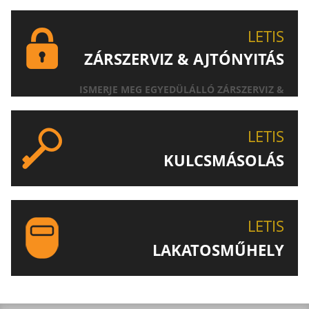
LETIS
ZÁRSZERVIZ & AJTÓNYITÁS
ISMERJE MEG EGYEDÜLÁLLÓ ZÁRSZERVIZ &
AJTÓNYITÁS SZOLGÁLTATÁSUNKAT!
LETIS
KULCSMÁSOLÁS
EGYEDI ÉS SPECIÁLIS KULCSOK MÁSOLÁSA, CSAK A
LETIS-NÉL!
LETIS
LAKATOSMŰHELY
AJÁNLJUK FIGYELMÉBE LAKATOSMŰHELYÜNK
TERMÉKEIT IS!