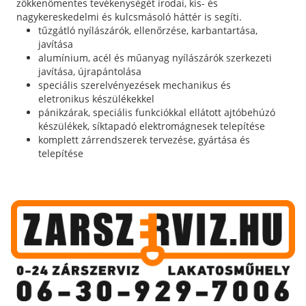
zökkenőmentes tevékenységét irodai, kis- és
nagykereskedelmi és kulcsmásoló háttér is segíti.
tűzgátló nyílászárók, ellenőrzése, karbantartása,
javítása
alumínium, acél és műanyag nyílászárók szerkezeti
javítása, újrapántolása
speciális szerelvényezések mechanikus és
eletronikus készülékekkel
pánikzárak, speciális funkciókkal ellátott ajtóbehúzó
készülékek, síktapadó elektromágnesek telepítése
komplett zárrendszerek tervezése, gyártása és
telepítése