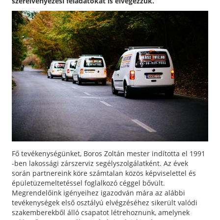
szerelvényezési feladatokat is elvégezzük.
Fő tevékenységünket, Boros Zoltán mester indította el 1991
-ben lakossági zárszerviz segélyszolgálatként. Az évek
során partnereink köre számtalan közös képviselettel és
épületüzemeltetéssel foglalkozó céggel bővült.
Megrendelőink igényeihez igazodván mára az alábbi
tevékenységek első osztályú elvégzéséhez sikerült valódi
szakemberekből álló csapatot létrehoznunk, amelynek