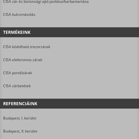
CISA zár és biztonsági ajtó javítása/karbantartása
CISA kulcsmásolás
TERMÉKEINK
CISA kódolható trezorzárak
CISA elektromos zárak
CISA portálzárak
CISA zárbetétek
REFERENCIÁINK
Budapest, I. kerület
Budapest, II. kerület