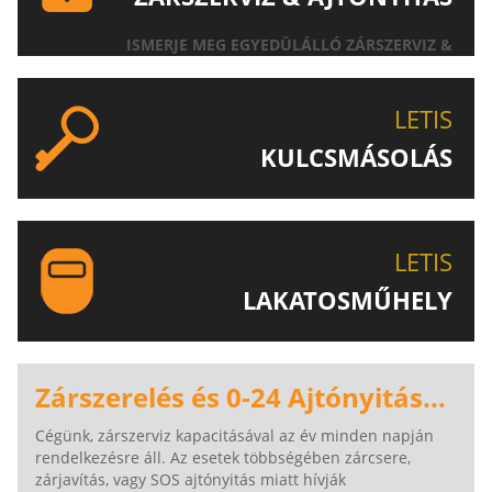
ISMERJE MEG EGYEDÜLÁLLÓ ZÁRSZERVIZ &
AJTÓNYITÁS SZOLGÁLTATÁSUNKAT!
LETIS
KULCSMÁSOLÁS
EGYEDI ÉS SPECIÁLIS KULCSOK MÁSOLÁSA, CSAK A
LETIS-NÉL!
LETIS
LAKATOSMŰHELY
AJÁNLJUK FIGYELMÉBE LAKATOSMŰHELYÜNK
TERMÉKEIT IS!
Zárszerelés és 0-24 Ajtónyitás...
Cégünk, zárszerviz kapacitásával az év minden napján
rendelkezésre áll. Az esetek többségében zárcsere,
zárjavítás, vagy SOS ajtónyitás miatt hívják