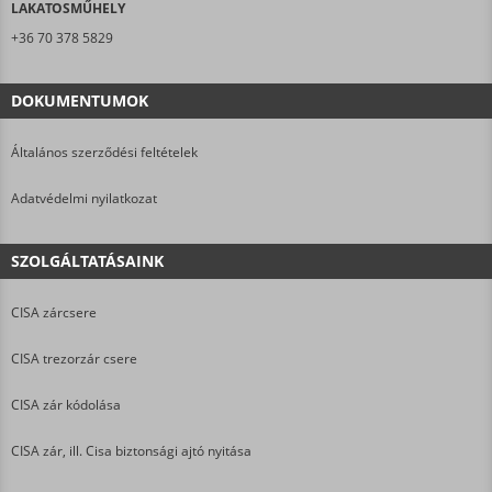
LAKATOSMŰHELY
+36 70 378 5829
DOKUMENTUMOK
Általános szerződési feltételek
Adatvédelmi nyilatkozat
SZOLGÁLTATÁSAINK
CISA zárcsere
CISA trezorzár csere
CISA zár kódolása
CISA zár, ill. Cisa biztonsági ajtó nyitása