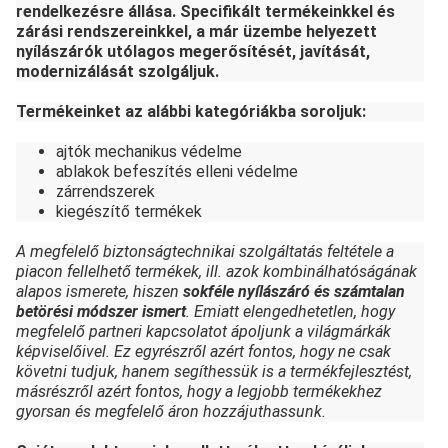
rendelkezésre állása. Specifikált termékeinkkel és
zárási rendszereinkkel, a már üzembe helyezett
nyílászárók utólagos megerősítését, javítását,
modernizálását szolgáljuk.
Termékeinket az alábbi kategóriákba soroljuk:
ajtók mechanikus védelme
ablakok befeszítés elleni védelme
zárrendszerek
kiegészítő termékek
A megfelelő biztonságtechnikai szolgáltatás feltétele a
piacon fellelhető termékek, ill. azok kombinálhatóságának
alapos ismerete, hiszen
sokféle nyílászáró és számtalan
betörési módszer ismert
. Emiatt elengedhetetlen, hogy
megfelelő partneri kapcsolatot ápoljunk a világmárkák
képviselőivel. Ez egyrészről azért fontos, hogy ne csak
követni tudjuk, hanem segíthessük is a termékfejlesztést,
másrészről azért fontos, hogy a legjobb termékekhez
gyorsan és megfelelő áron hozzájuthassunk.