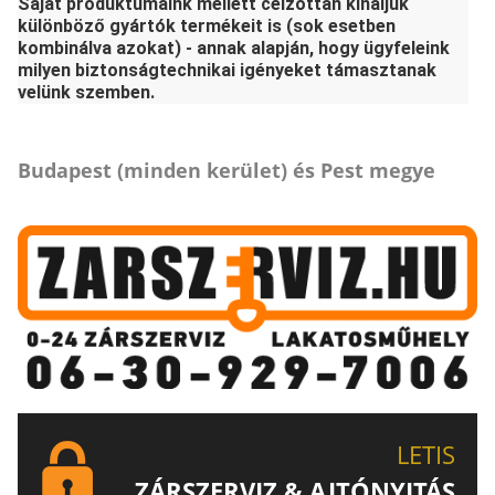
Saját produktumaink mellett célzottan kínáljuk
különböző gyártók termékeit is (sok esetben
kombinálva azokat) - annak alapján, hogy ügyfeleink
milyen biztonságtechnikai igényeket támasztanak
velünk szemben.
Budapest (minden kerület) és Pest megye
LETIS
ZÁRSZERVIZ & AJTÓNYITÁS