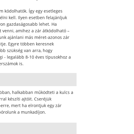
m kódolhatók. Így egy esetleges
lni kell. Ilyen esetben felajánljuk
távon gazdaságosabb lehet. Ha
et venni, amihez a zár átkódolható –
ktunk ajánlani más méret-azonos zár
ntje. Egyre többen keresnek
bb szükség van arra, hogy
égi - legalább 8-10 éves típusokhoz a
erszámok is.
abban, halkabban működteti a kulcs a
al készíti ajtóit. Cseréjük
rre, mert ha elrontjuk egy zár
pórolunk a munkadíjon.