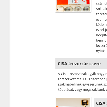
számot
Sok la
zárcse
azt, h
kódolh
ezzel 
beépít
bennün
lecseré
nyitás
CISA trezorzár csere
A Cisa trezorzárak egyik nagy
zárszerkezetet. Ez is szerepet 
szakmabélinek egyszerűnek szá
kódolását, vagy megszakítunk 
CISA