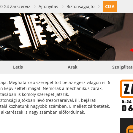
0-24 Zárszerviz
Ajtónyitás
Biztonságiajtó
CISA
Letis
Árak
Szolgálta
ja. Meghatározó szerepet tölt be az egész világon is. 6
an képviselteti magát. Nemcsak a mechanikus zárak,
ásában is komoly szerepet játszik.
onsági ajtókban lévő trezorzáraival, ill. bejárati
l találkozhatunk nagyobb számban. E mellett zárbetétek,
ó alkatrészek is nagy számban előfordulnak.