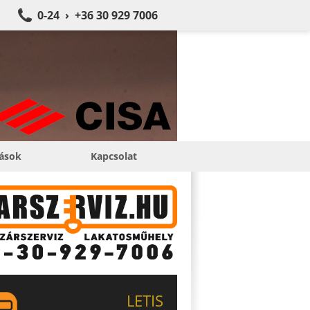
0-24 › +36 30 929 7006
tások
Kapcsolat
LETIS