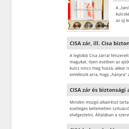
A „tan
kulcsk
az új k
CISA zár, ill. Cisa bizt
A legtöbb Cisa zárral felszerel
magukat. Ilyen esetben az ajtó
kulcs nincs meg hozzá, akkor is
emlékszik arra, hogy „hányra” 
CISA zár és biztonsági
Minden mozgó alkatrészt tartal
esetleges kellemetlen szituáci
elvégeztetni. Általában a szer