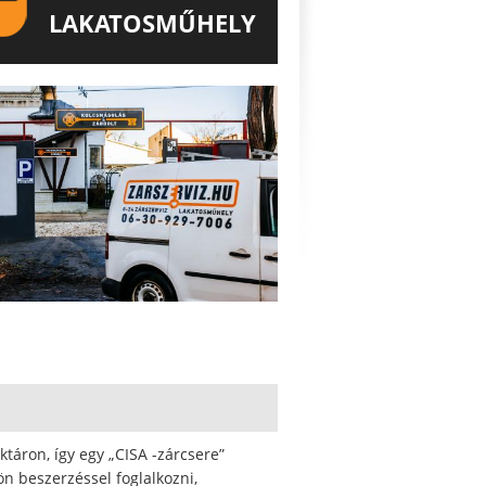
LAKATOSMŰHELY
AJÁNLJUK FIGYELMÉBE
KATOSMŰHELYÜNK TERMÉKEIT IS!
ktáron, így egy „CISA -zárcsere”
n beszerzéssel foglalkozni,