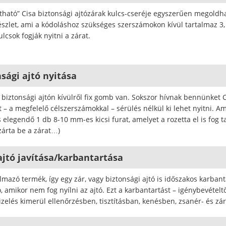
ítható” Cisa biztonsági ajtózárak kulcs-cseréje egyszerűen megold
észlet, ami a kódoláshoz szükséges szerszámokon kívül tartalmaz 3,
ulcsok fogják nyitni a zárat.
onsági ajtó nyitása
t biztonsági ajtón kívülről fix gomb van. Sokszor hívnak bennünket Ci
t – a megfelelő célszerszámokkal – sérülés nélkül ki lehet nyitni. A
 elegendő 1 db 8-10 mm-es kicsi furat, amelyet a rozetta el is fog ta
zárta be a zárat…)
 ajtó javítása/karbantartása
mazó termék, így egy zár, vagy biztonsági ajtó is időszakos karbanta
ó, amikor nem fog nyílni az ajtó. Ezt a karbantartást – igénybevéte
vizelés kimerül ellenőrzésben, tisztításban, kenésben, zsanér- és z