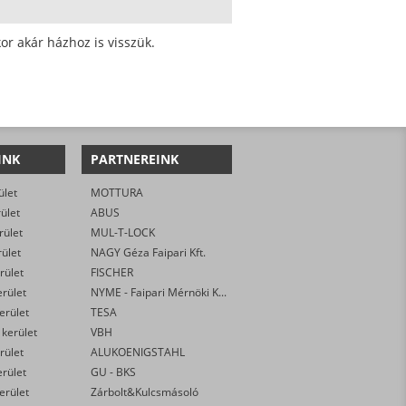
or akár házhoz is visszük.
INK
PARTNEREINK
ület
MOTTURA
rület
ABUS
rület
MUL-T-LOCK
rület
NAGY Géza Faipari Kft.
rület
FISCHER
erület
NYME - Faipari Mérnöki Kar
kerület
TESA
 kerület
VBH
rület
ALUKOENIGSTAHL
erület
GU - BKS
kerület
Zárbolt&Kulcsmásoló