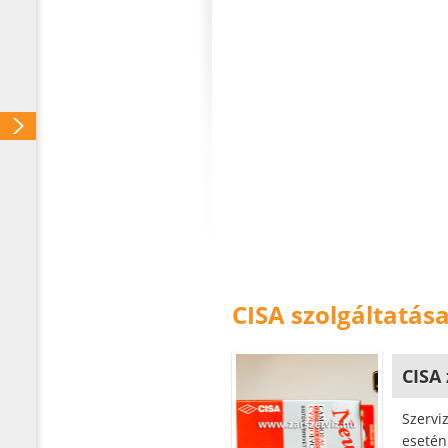
CISA szolgáltatás
CISA
Szerviz
esetén