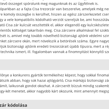
tevő összeget spórolunk meg magunknak és az Ügyfélnek is.
kóparkban az a fajta Cisa trezorzár van beszerelve, amelyek még ne
re komoly összegbe is kerülhet, hiszen az egész zárszerkezetet cseré
ogy a vele kompatibilis kódolható verziót szereljük be, ami hosszú
ató Cisa zár kulcsát veszítették el, akkor elegendő egy kulcskészlet
jelentős költséget takarítván meg. Cisa zárcsere alkalmával fel szo
ését is, amivel még tovább növelhető biztonsági ajtónk védelmi szi
ket zárcsere okán, mert növekszik a betörések száma. Egyre nagyo
ljük biztonsági ajtóink eredeti trezorzárait újabb típusra, mert a r
i technika ismert, ill. fogalomban vannak a finomnyitást könnyítő sz
 előnye a konkurens gyártók termékeihez képest, hogy sokkal finom
játszik abban, hogy sok hazai ajtógyártó, Cisa márkájú biztonsági zárr
mít, laikusnak gondot okozhat. A zárcserét bízzuk mindig szakembe
egy-két menetet, akkor nagyobb kárt okozunk, mint amennyit megs
 zár kódolása