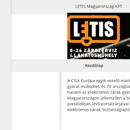
LETIS Magyarország KFT
Kezdőlap
A CISA Európa egyik vezető márká
gyárat működtet, és 70 országb
hanem az elektromos zárak gyárt
Magyarországon jellemzően a bizt
portálokban lévő portálzárjaiva
elektromos zárak, biztonságiajt