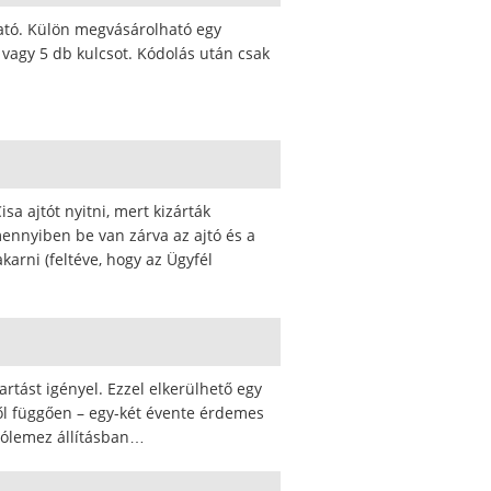
ható. Külön megvásárolható egy
 vagy 5 db kulcsot. Kódolás után csak
sa ajtót nyitni, mert kizárták
mennyiben be van zárva az ajtó és a
karni (feltéve, hogy az Ügyfél
rtást igényel. Ezzel elkerülhető egy
ltől függően – egy-két évente érdemes
árólemez állításban…