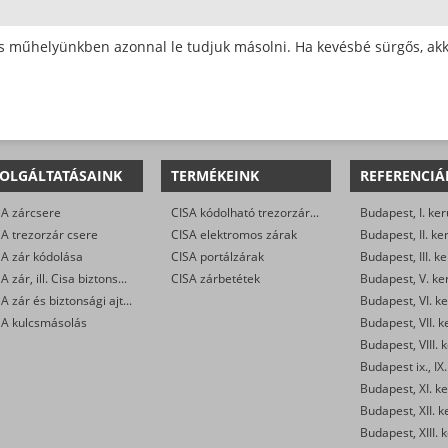
ós műhelyünkben azonnal le tudjuk másolni. Ha kevésbé sürgős, akk
OLGÁLTATÁSAINK
TERMÉKEINK
REFERENCIÁ
SA zárcsere
CISA kódolható trezorzárak
Budapest, I. ker
A trezorzár csere
CISA elektromos zárak
Budapest, II. ke
SA zár kódolása
CISA portálzárak
Budapest, III. ke
CISA zár, ill. Cisa biztonsági ajtó nyitása
CISA zárbetétek
Budapest, V. ke
CISA zár és biztonsági ajtó javítása/karbantartása
Budapest, VI. ke
SA kulcsmásolás
Budapest, VII. k
Budapest, VIII. 
Budapest ix., IX.
Budapest, XI. ke
Budapest, XII. k
Budapest, XIII. 