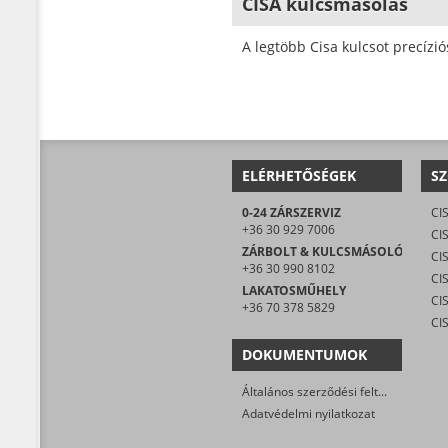
CISA kulcsmásolás
A legtöbb Cisa kulcsot precízi
ELÉRHETŐSÉGEK
SZ
0-24 ZÁRSZERVIZ
CI
+36 30 929 7006
CIS
ZÁRBOLT & KULCSMÁSOLÓ
CI
+36 30 990 8102
LAKATOSMŰHELY
+36 70 378 5829
CI
DOKUMENTUMOK
Általános szerződési feltételek
Adatvédelmi nyilatkozat