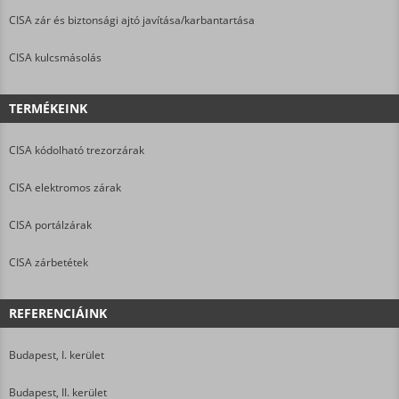
CISA zár és biztonsági ajtó javítása/karbantartása
CISA kulcsmásolás
TERMÉKEINK
CISA kódolható trezorzárak
CISA elektromos zárak
CISA portálzárak
CISA zárbetétek
REFERENCIÁINK
Budapest, I. kerület
Budapest, II. kerület