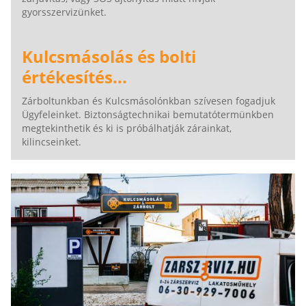
gyorsszervizünket.
Kulcsmásolás és bolti
értékesítés...
Zárboltunkban és Kulcsmásolónkban szívesen fogadjuk
Ügyfeleinket. Biztonságtechnikai bemutatótermünkben
megtekinthetik és ki is próbálhatják zárainkat,
kilincseinket.