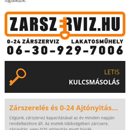
foglalkozik.
LETIS
KULCSMÁSOLÁS
EGYEDI ÉS SPECIÁLIS KULCSOK MÁSOLÁSA, CSAK A
LETIS-NÉL!
Zárszerelés és 0-24 Ajtónyitás...
Cégünk, zárszerviz kapacitásával az év minden napján
rendelkezésre áll. Az esetek többségében zárcsere,
zárjavítás, vagy SOS ajtónyitás miatt hívják