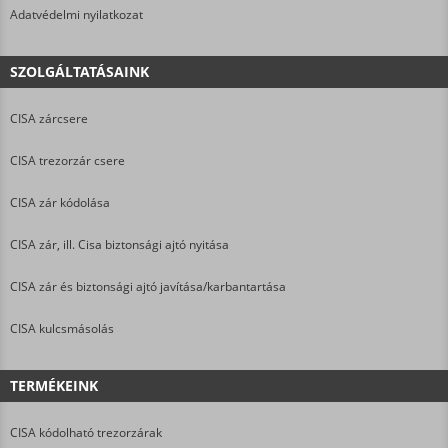
Adatvédelmi nyilatkozat
SZOLGÁLTATÁSAINK
CISA zárcsere
CISA trezorzár csere
CISA zár kódolása
CISA zár, ill. Cisa biztonsági ajtó nyitása
CISA zár és biztonsági ajtó javítása/karbantartása
CISA kulcsmásolás
TERMÉKEINK
CISA kódolható trezorzárak