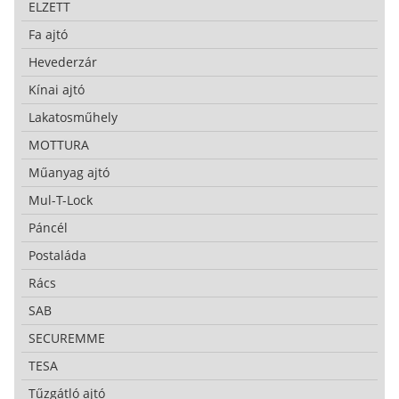
ELZETT
Fa ajtó
Hevederzár
Kínai ajtó
Lakatosműhely
MOTTURA
Műanyag ajtó
Mul-T-Lock
Páncél
Postaláda
Rács
SAB
SECUREMME
TESA
Tűzgátló ajtó