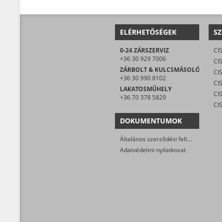
ELÉRHETŐSÉGEK
SZ
0-24 ZÁRSZERVIZ
CI
+36 30 929 7006
CIS
ZÁRBOLT & KULCSMÁSOLÓ
CI
+36 30 990 8102
LAKATOSMŰHELY
+36 70 378 5829
CI
DOKUMENTUMOK
Általános szerződési feltételek
Adatvédelmi nyilatkozat