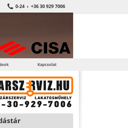
0-24 › +36 30 929 7006
tások
Kapcsolat
dástár