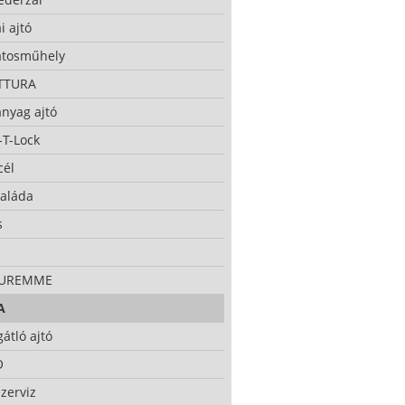
i ajtó
atosműhely
TTURA
nyag ajtó
-T-Lock
cél
taláda
s
CUREMME
A
átló ajtó
O
zerviz