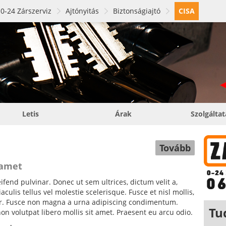
0-24 Zárszerviz
Ajtónyitás
Biztonságiajtó
CISA
Letis
Árak
Szolgálta
Tovább
 amet
fend pulvinar. Donec ut sem ultrices, dictum velit a,
ulis tellus vel molestie scelerisque. Fusce et nisl mollis,
tor. Fusce non magna a urna adipiscing condimentum.
Tu
non volutpat libero mollis sit amet. Praesent eu arcu odio.