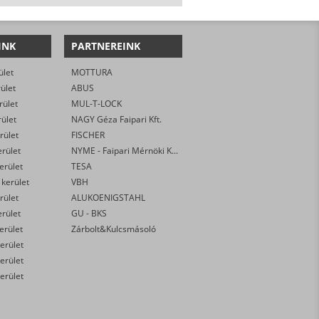
INK
PARTNEREINK
ület
MOTTURA
rület
ABUS
rület
MUL-T-LOCK
rület
NAGY Géza Faipari Kft.
rület
FISCHER
erület
NYME - Faipari Mérnöki Kar
kerület
TESA
 kerület
VBH
rület
ALUKOENIGSTAHL
erület
GU - BKS
kerület
Zárbolt&Kulcsmásoló
erület
erület
erület