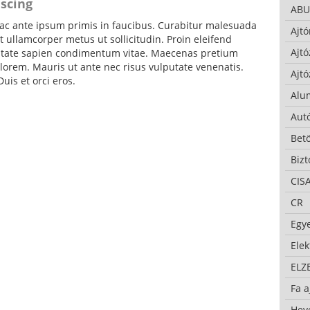
iscing
ABU
c ante ipsum primis in faucibus. Curabitur malesuada
Ajtó
 ullamcorper metus ut sollicitudin. Proin eleifend
Ajtó
putate sapien condimentum vitae. Maecenas pretium
lorem. Mauris ut ante nec risus vulputate venenatis.
Ajtó
uis et orci eros.
Alu
Autó
Bet
Bizt
CIS
CR
Egy
Ele
ELZ
Fa a
Hev