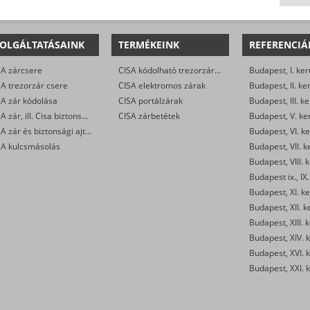
OLGÁLTATÁSAINK
TERMÉKEINK
REFERENCIÁ
SA zárcsere
CISA kódolható trezorzárak
Budapest, I. ker
A trezorzár csere
CISA elektromos zárak
Budapest, II. ke
SA zár kódolása
CISA portálzárak
Budapest, III. ke
CISA zár, ill. Cisa biztonsági ajtó nyitása
CISA zárbetétek
Budapest, V. ke
CISA zár és biztonsági ajtó javítása/karbantartása
Budapest, VI. ke
SA kulcsmásolás
Budapest, VII. k
Budapest, VIII. 
Budapest ix., IX.
Budapest, XI. ke
Budapest, XII. k
Budapest, XIII. 
Budapest, XIV. k
Budapest, XVI. k
Budapest, XXI. k