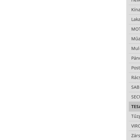
Kína
Lak
MO
Műa
Mul
Pán
Pos
Rác
SAB
SE
TES
Tűzg
VIR
Zárs