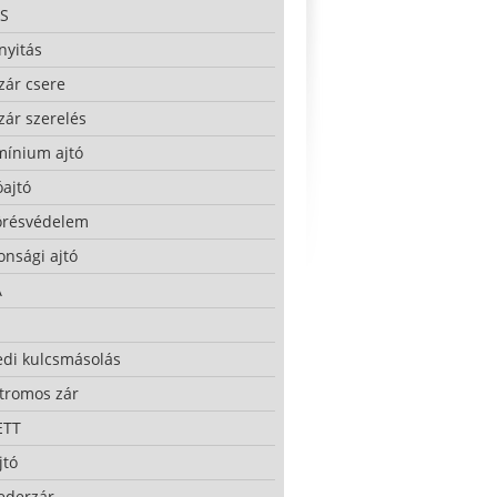
S
nyitás
zár csere
zár szerelés
mínium ajtó
ajtó
örésvédelem
onsági ajtó
A
edi kulcsmásolás
ktromos zár
ETT
jtó
ederzár