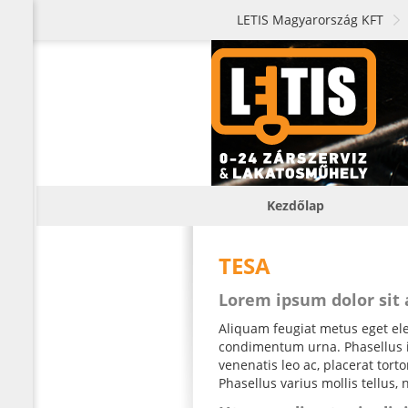
LETIS Magyarország KFT
Kezdőlap
TESA
Lorem ipsum dolor sit
Aliquam feugiat metus eget elei
condimentum urna. Phasellus iac
venenatis leo ac, placerat tor
Phasellus varius mollis tellus, 